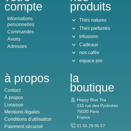
compte
produits
Informations
expand_more
Thés natures
personnelles
expand_more
Thés parfumés
Commandes
expand_more
Infusions
Avoirs
expand_more
Cadeaux
Adresses
expand_more
nos cafés
expand_more
espace pro
à propos
la
boutique
Contact
À propos
Happy Blue Tea
Livraison
210 rue des Pyrénées
75020 Paris
Mentions légales
France
Conditions d'utilisation
01 55 29 05 57
Paiement sécurisé