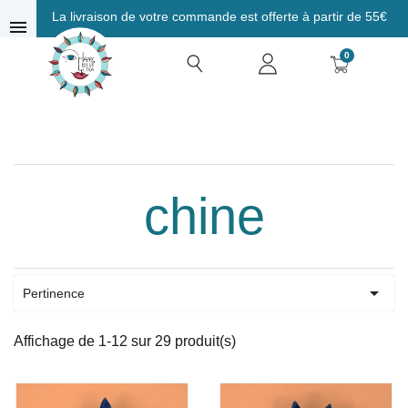
La livraison de votre commande est offerte à partir de 55€
menu
0
chine

Pertinence
Affichage de 1-12 sur 29 produit(s)