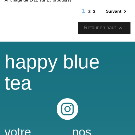
Affichage de 1-12 sur 29 produit(s)
1

Suivant
2
3

Retour en haut
happy blue
tea
Instagram
votre
nos