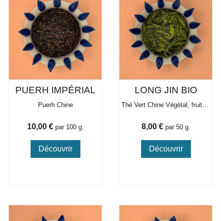
PUERH IMPÉRIAL
LONG JIN BIO
Puerh Chine
Thé Vert Chine Végétal, fruits à coque
Prix
Prix
10,00 €
8,00 €
par 100 g.
par 50 g.
Découvrir
Découvrir