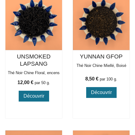
UNSMOKED
YUNNAN GFOP
LAPSANG
Thé Noir Chine Miellé, Boisé
Thé Noir Chine Floral, encens
Prix
8,50 €
par 100 g.
Prix
12,00 €
par 50 g.
Découvrir
Découvrir