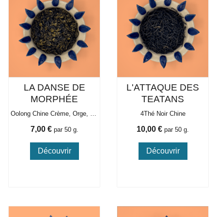
LA DANSE DE
L'ATTAQUE DES
MORPHÉE
TEATANS
Oolong Chine Crème, Orge, Malte
4Thé Noir Chine
Prix
Prix
7,00 €
10,00 €
par 50 g.
par 50 g.
Découvrir
Découvrir