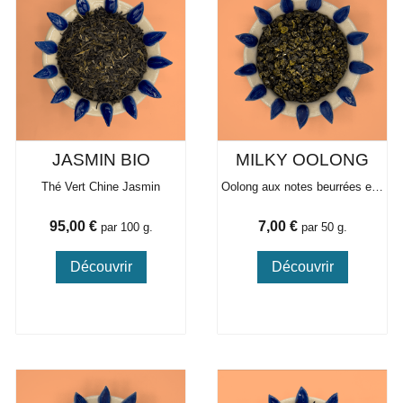
JASMIN BIO
MILKY OOLONG
Thé Vert Chine Jasmin
Oolong aux notes beurrées et lactées
Prix
Prix
95,00 €
7,00 €
par 100 g.
par 50 g.
Découvrir
Découvrir