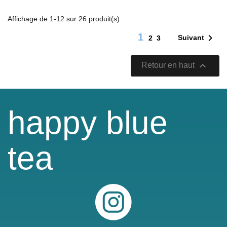
Affichage de 1-12 sur 26 produit(s)
1

Suivant
2
3

Retour en haut
happy blue
tea
Instagram