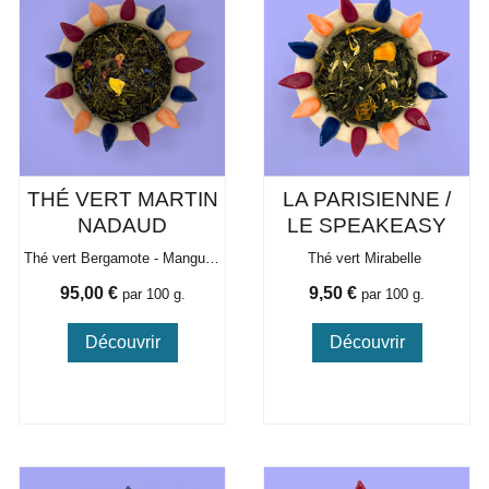
THÉ VERT MARTIN
LA PARISIENNE /
NADAUD
LE SPEAKEASY
Thé vert Bergamote - Mangue - fleurs
Thé vert Mirabelle
Prix
Prix
95,00 €
9,50 €
par 100 g.
par 100 g.
Découvrir
Découvrir