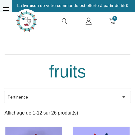
La livraison de votre commande est offerte à partir de 55€
menu
0
fruits

Pertinence
Affichage de 1-12 sur 26 produit(s)