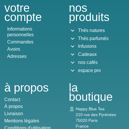
votre
nos
compte
produits
Informations
expand_more
Thés natures
personnelles
expand_more
Thés parfumés
Commandes
expand_more
Infusions
Avoirs
expand_more
Cadeaux
Adresses
expand_more
nos cafés
expand_more
espace pro
à propos
la
boutique
Contact
À propos
Happy Blue Tea
Livraison
210 rue des Pyrénées
75020 Paris
Mentions légales
France
Conditions d'utilisation