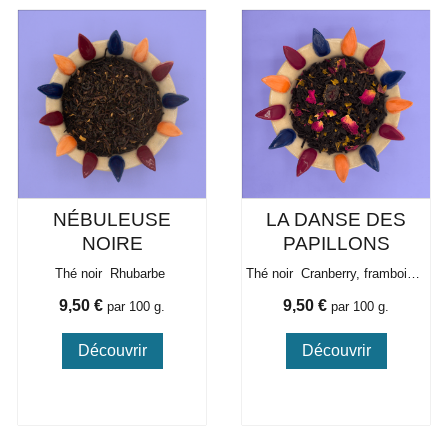
NÉBULEUSE
LA DANSE DES
NOIRE
PAPILLONS
Thé noir Rhubarbe
Thé noir Cranberry, framboise, abricot
Prix
Prix
9,50 €
9,50 €
par 100 g.
par 100 g.
Découvrir
Découvrir