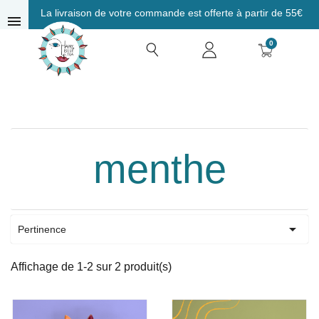
La livraison de votre commande est offerte à partir de 55€
menu
0
menthe

Pertinence
Affichage de 1-2 sur 2 produit(s)