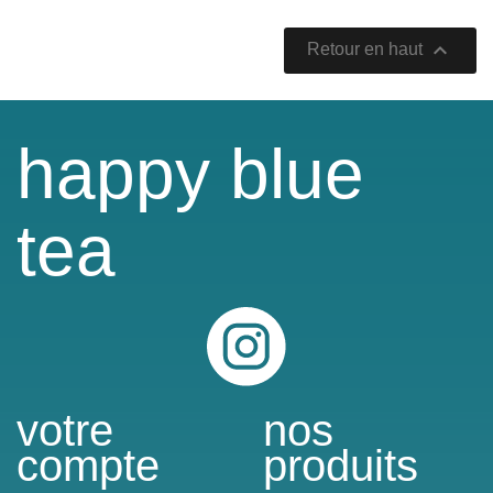

Retour en haut
happy blue
tea
Instagram
votre
nos
compte
produits