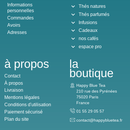
Informations
expand_more
Thés natures
personnelles
expand_more
Thés parfumés
Commandes
expand_more
Infusions
Avoirs
expand_more
Cadeaux
Adresses
expand_more
nos cafés
expand_more
espace pro
à propos
la
boutique
Contact
À propos
Happy Blue Tea
Livraison
210 rue des Pyrénées
75020 Paris
Mentions légales
France
Conditions d'utilisation
01 55 29 05 57
Paiement sécurisé
Plan du site
contact@happybluetea.fr