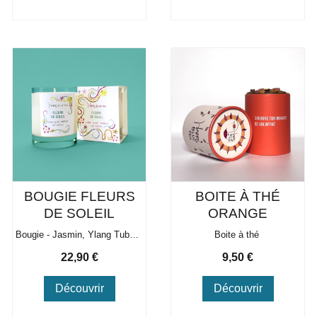
BOUGIE FLEURS
BOITE À THÉ
DE SOLEIL
ORANGE
Bougie - Jasmin, Ylang Tubéreuse
Boite à thé
Prix
Prix
22,90 €
9,50 €
Découvrir
Découvrir