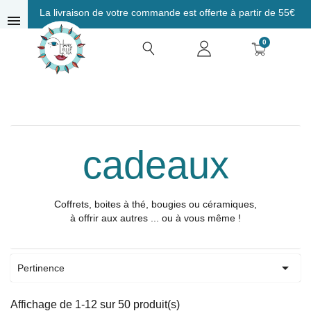
La livraison de votre commande est offerte à partir de 55€
menu
0
cadeaux
Coffrets, boites à thé, bougies ou céramiques,
à offrir aux autres ... ou à vous même !

Pertinence
Affichage de 1-12 sur 50 produit(s)