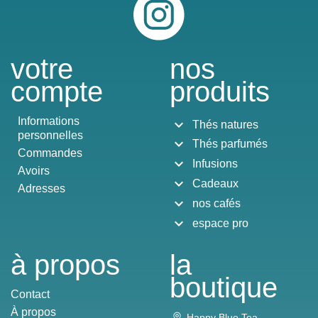
votre
nos
compte
produits
Informations
expand_more
Thés natures
personnelles
expand_more
Thés parfumés
Commandes
expand_more
Infusions
Avoirs
expand_more
Cadeaux
Adresses
expand_more
nos cafés
expand_more
espace pro
à propos
la
boutique
Contact
À propos
Happy Blue Tea