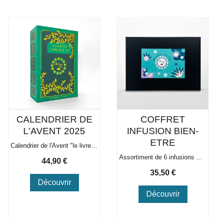
CALENDRIER DE
COFFRET
L'AVENT 2025
INFUSION BIEN-
ETRE
Calendrier de l'Avent "le livre des recettes d'Happy Blue Tea"
Assortiment de 6 infusions Bien-Etre
Prix
44,90 €
Prix
35,50 €
Découvrir
Découvrir