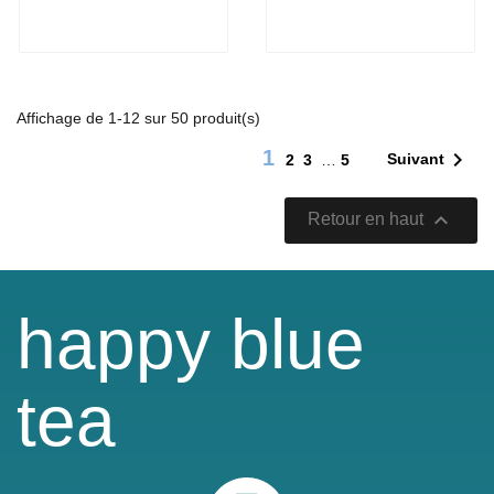
Affichage de 1-12 sur 50 produit(s)
1

Suivant
2
3
…
5

Retour en haut
happy blue
tea
Instagram