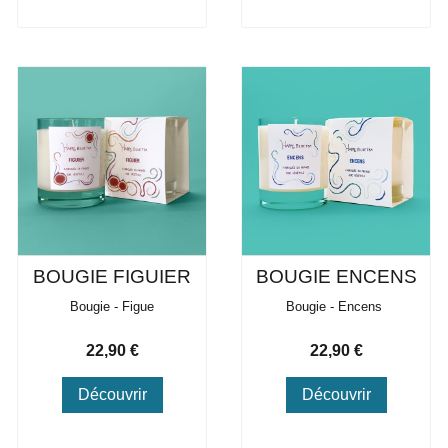
BOUGIE FIGUIER
BOUGIE ENCENS
Bougie - Figue
Bougie - Encens
Prix
Prix
22,90 €
22,90 €
Découvrir
Découvrir