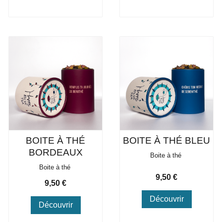
BOITE À THÉ
BOITE À THÉ BLEU
BORDEAUX
Boite à thé
Boite à thé
Prix
9,50 €
Prix
9,50 €
Découvrir
Découvrir