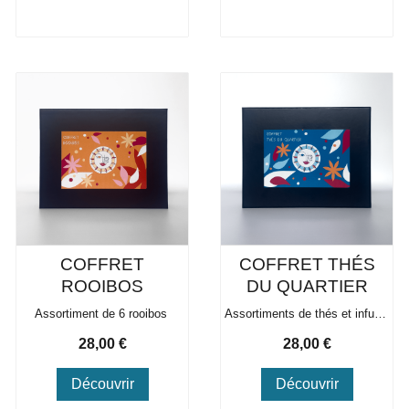
COFFRET
COFFRET THÉS
ROOIBOS
DU QUARTIER
Assortiment de 6 rooibos
Assortiments de thés et infusions aux noms du 20ème
Prix
Prix
28,00 €
28,00 €
Découvrir
Découvrir