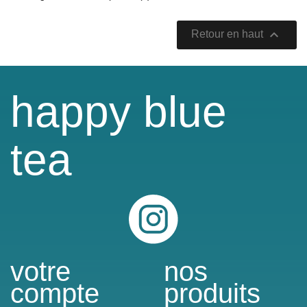

Retour en haut
happy blue
tea
Instagram
votre
nos
compte
produits