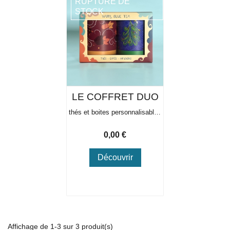
RUPTURE DE
STOCK
LE COFFRET DUO
thés et boites personnalisables
Prix
0,00 €
Découvrir
Affichage de 1-3 sur 3 produit(s)