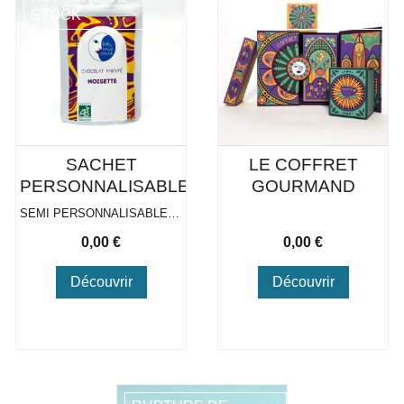
STOCK
STOCK
SACHET
LE COFFRET
PERSONNALISABLE
GOURMAND
SEMI PERSONNALISABLES/ ENTIÈREMENT PERSONNALISABLES
Prix
Prix
0,00 €
0,00 €
Découvrir
Découvrir