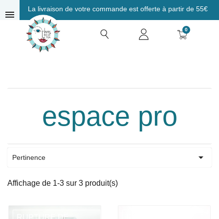
La livraison de votre commande est offerte à partir de 55€
menu
0
espace pro

Pertinence
Affichage de 1-3 sur 3 produit(s)
RUPTURE DE
RUPTURE DE