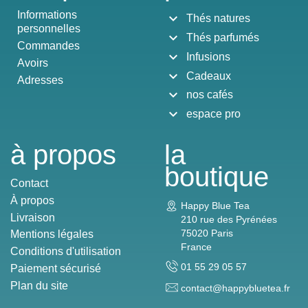
Informations
expand_more
Thés natures
personnelles
expand_more
Thés parfumés
Commandes
expand_more
Infusions
Avoirs
expand_more
Cadeaux
Adresses
expand_more
nos cafés
expand_more
espace pro
à propos
la
boutique
Contact
À propos
Happy Blue Tea
Livraison
210 rue des Pyrénées
75020 Paris
Mentions légales
France
Conditions d'utilisation
01 55 29 05 57
Paiement sécurisé
Plan du site
contact@happybluetea.fr