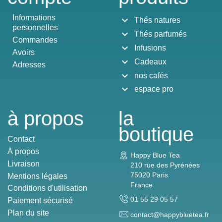
Informations
expand_more
Thés natures
personnelles
expand_more
Thés parfumés
Commandes
expand_more
Infusions
Avoirs
expand_more
Cadeaux
Adresses
expand_more
nos cafés
expand_more
espace pro
à propos
la
boutique
Contact
À propos
Happy Blue Tea
Livraison
210 rue des Pyrénées
75020 Paris
Mentions légales
France
Conditions d'utilisation
01 55 29 05 57
Paiement sécurisé
Plan du site
contact@happybluetea.fr