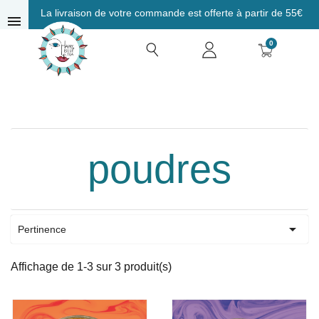
La livraison de votre commande est offerte à partir de 55€
menu
0
poudres

Pertinence
Affichage de 1-3 sur 3 produit(s)