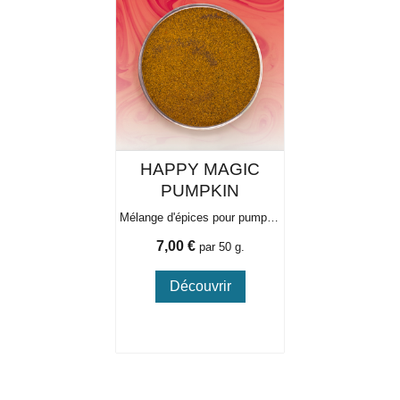
HAPPY MAGIC
PUMPKIN
Mélange d'épices pour pumpkin latte
Prix
7,00 €
par 50 g.
Découvrir