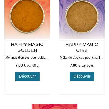
HAPPY MAGIC
HAPPY MAGIC
GOLDEN
CHAI
Mélange d'épices pour golden latte
Mélange d'épices pour chai latte
Prix
Prix
7,00 €
7,00 €
par 50 g.
par 50 g.
Découvrir
Découvrir