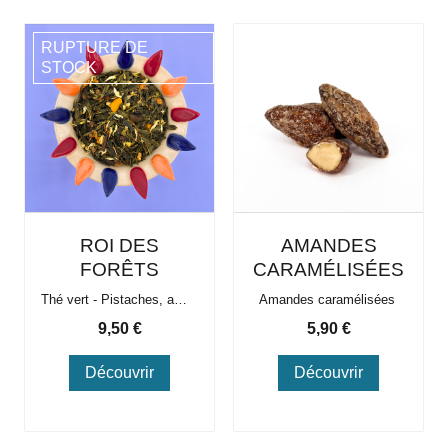
RUPTURE DE
STOCK
ROI DES
AMANDES
FORÊTS
CARAMÉLISÉES
Thé vert - Pistaches, amandes grillées
Amandes caramélisées
Prix
Prix
9,50 €
5,90 €
Découvrir
Découvrir