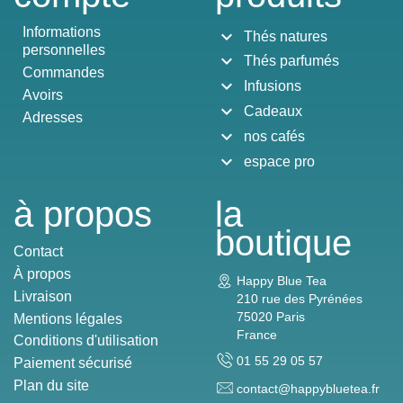
Informations
expand_more
Thés natures
personnelles
expand_more
Thés parfumés
Commandes
expand_more
Infusions
Avoirs
expand_more
Cadeaux
Adresses
expand_more
nos cafés
expand_more
espace pro
à propos
la
boutique
Contact
À propos
Happy Blue Tea
Livraison
210 rue des Pyrénées
75020 Paris
Mentions légales
France
Conditions d'utilisation
01 55 29 05 57
Paiement sécurisé
Plan du site
contact@happybluetea.fr