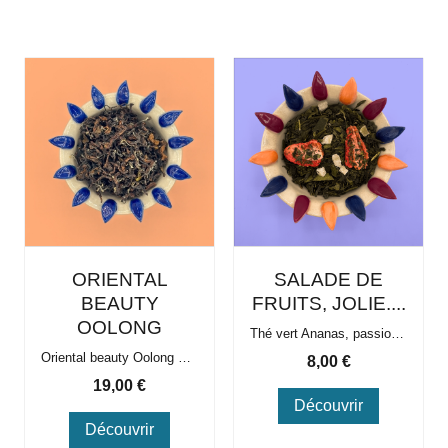
ORIENTAL
SALADE DE
BEAUTY
FRUITS, JOLIE....
OOLONG
Thé vert Ananas, passion, pêche
Oriental beauty Oolong de Taïwan Récolte été 2025
Prix
8,00 €
Prix
19,00 €
Découvrir
Découvrir