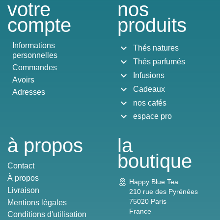
votre
nos
compte
produits
Informations
expand_more
Thés natures
personnelles
expand_more
Thés parfumés
Commandes
expand_more
Infusions
Avoirs
expand_more
Cadeaux
Adresses
expand_more
nos cafés
expand_more
espace pro
à propos
la
boutique
Contact
À propos
Happy Blue Tea
Livraison
210 rue des Pyrénées
75020 Paris
Mentions légales
France
Conditions d'utilisation