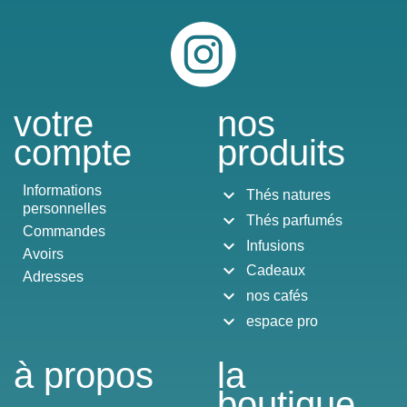
Instagram
votre
nos
compte
produits
Informations
expand_more
Thés natures
personnelles
expand_more
Thés parfumés
Commandes
expand_more
Infusions
Avoirs
expand_more
Cadeaux
Adresses
expand_more
nos cafés
expand_more
espace pro
à propos
la
boutique