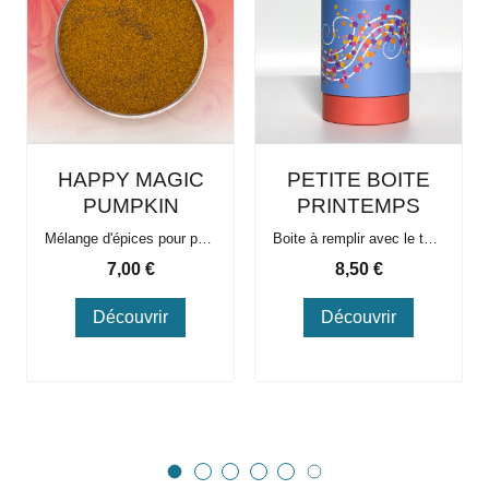
HAPPY MAGIC
PETITE BOITE
PUMPKIN
PRINTEMPS
Mélange d'épices pour pumpkin latte
Boite à remplir avec le thé de votre choix. Boite à thé avec double couvercles idéale pour la conservation du thé. La boite vide peut contenir environ 50 à 60g de thés.
Prix
Prix
7,00 €
8,50 €
Découvrir
Découvrir