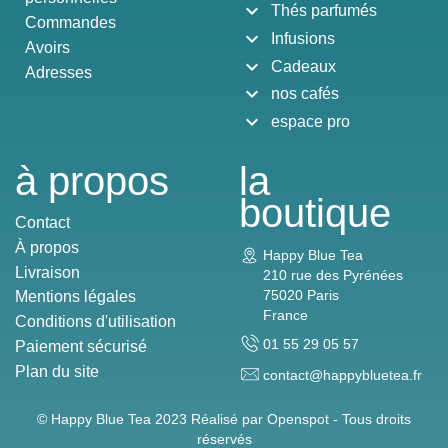
expand_more
Thés parfumés
Commandes
expand_more
Infusions
Avoirs
expand_more
Cadeaux
Adresses
expand_more
nos cafés
expand_more
espace pro
à propos
la
boutique
Contact
À propos
Happy Blue Tea
Livraison
210 rue des Pyrénées
75020 Paris
Mentions légales
France
Conditions d'utilisation
01 55 29 05 57
Paiement sécurisé
Plan du site
contact@happybluetea.fr
© Happy Blue Tea 2023 Réalisé par
Openspot - Tous droits
réservés