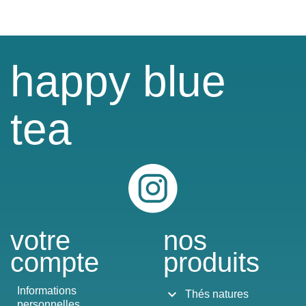
happy blue
tea
Instagram
votre
nos
compte
produits
Informations
expand_more
Thés natures
personnelles