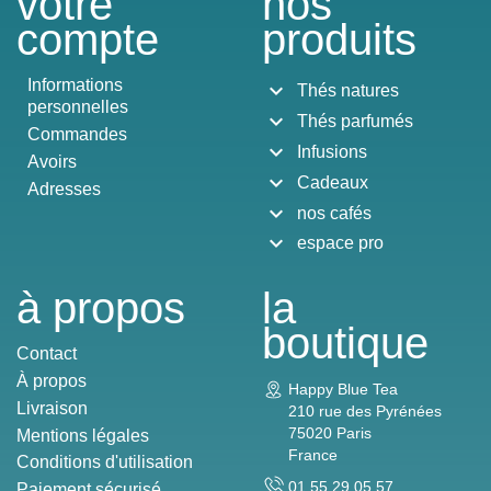
votre
nos
compte
produits
Informations
expand_more
Thés natures
personnelles
expand_more
Thés parfumés
Commandes
expand_more
Infusions
Avoirs
expand_more
Cadeaux
Adresses
expand_more
nos cafés
expand_more
espace pro
à propos
la
boutique
Contact
À propos
Happy Blue Tea
Livraison
210 rue des Pyrénées
75020 Paris
Mentions légales
France
Conditions d'utilisation
01 55 29 05 57
Paiement sécurisé