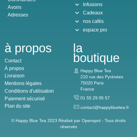
expand_more
Infusions
Avoirs
expand_more
Cadeaux
Adresses
expand_more
nos cafés
expand_more
espace pro
à propos
la
boutique
Contact
À propos
Happy Blue Tea
Livraison
210 rue des Pyrénées
75020 Paris
Mentions légales
France
Conditions d'utilisation
01 55 29 05 57
Paiement sécurisé
Plan du site
contact@happybluetea.fr
© Happy Blue Tea 2023 Réalisé par
Openspot - Tous droits
réservés