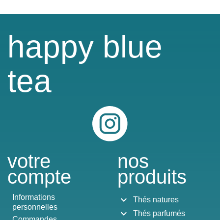
happy blue
tea
Instagram
votre
nos
compte
produits
Informations
expand_more
Thés natures
personnelles
expand_more
Thés parfumés
Commandes