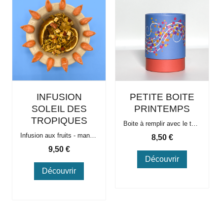
INFUSION
PETITE BOITE
SOLEIL DES
PRINTEMPS
TROPIQUES
Boite à remplir avec le thé de votre choix. Boite à thé avec double couvercles idéale pour la conservation du thé. La boite vide peut contenir environ 50 à 60g de thés.
Infusion aux fruits - mangue, orange, ananas
Prix
8,50 €
Prix
9,50 €
Découvrir
Découvrir