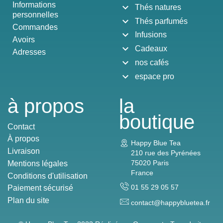
Informations
expand_more
Thés natures
personnelles
expand_more
Thés parfumés
Commandes
expand_more
Infusions
Avoirs
expand_more
Cadeaux
Adresses
expand_more
nos cafés
expand_more
espace pro
à propos
la
boutique
Contact
À propos
Happy Blue Tea
Livraison
210 rue des Pyrénées
75020 Paris
Mentions légales
France
Conditions d'utilisation
01 55 29 05 57
Paiement sécurisé
Plan du site
contact@happybluetea.fr