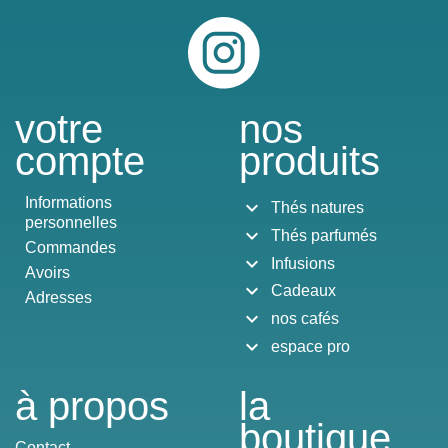
Instagram
votre
nos
compte
produits
Informations
expand_more
Thés natures
personnelles
expand_more
Thés parfumés
Commandes
expand_more
Infusions
Avoirs
expand_more
Cadeaux
Adresses
expand_more
nos cafés
expand_more
espace pro
à propos
la
boutique
Contact