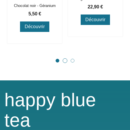
Chocolat noir - Géranium
Prix
22,90 €
Prix
5,50 €
Découvrir
Découvrir
happy blue
tea