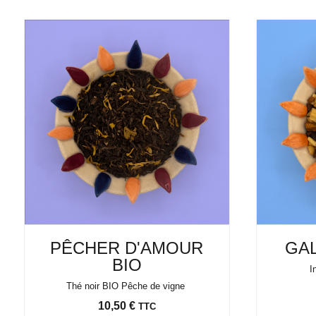
PÊCHER D'AMOUR
GA
BIO
I
Thé noir BIO Pêche de vigne
Prix
10,50 €
TTC