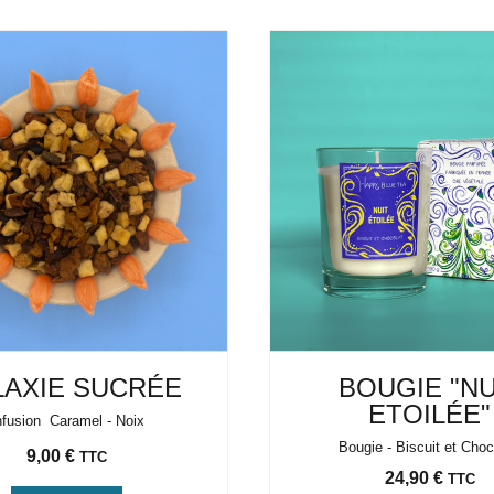
LAXIE SUCRÉE
BOUGIE "NU
ETOILÉE"
nfusion Caramel - Noix
Bougie - Biscuit et Cho
Prix
9,00 €
TTC
Prix
24,90 €
TTC