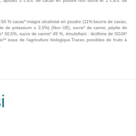
t, ajoutez 2 c.à.s. de cacao en poudre non sucré et 1 c.à.s. de
50 % cacao* maigre alcalinisé en poudre (11% beurre de cacao,
nate de potassium ≤ 2,5%) (Non UE), sucre* de canne, pépite de
* 50,5%, sucre de canne* 49 %, émulsifiant : lécithine de SOJA*
* issus de l’agriculture biologique.Traces possibles de fruits à
.
i