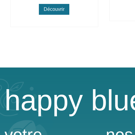
Découvrir
happy blu
votre
nos