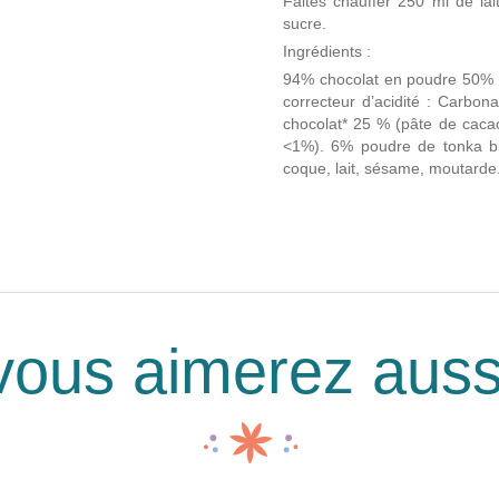
Faites chauffer 250 ml de lai
sucre.
Ingrédients :
94% chocolat en poudre 50% :
correcteur d’acidité : Carbo
chocolat* 25 % (pâte de cacao
<1%). 6% poudre de tonka bio*
coque, lait, sésame, moutarde
vous aimerez auss