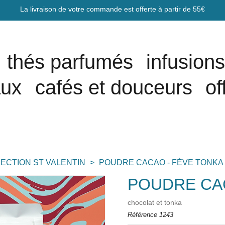
La livraison de votre commande est offerte à partir de 55€
thés parfumés
infusion
aux
cafés et douceurs
of
ECTION ST VALENTIN
POUDRE CACAO - FÈVE TONKA 
POUDRE CAC
chocolat et tonka
Référence
1243