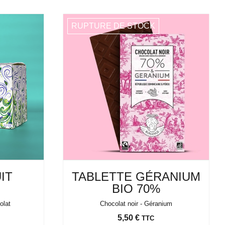
RUPTURE DE STOCK
IT
TABLETTE GÉRANIUM
BIO 70%
colat
Chocolat noir - Géranium
Prix
5,50 €
TTC