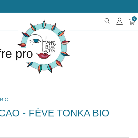
0
s
fre pro
BIO
AO - FÈVE TONKA BIO