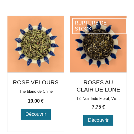
RUPTURE DE
STOCK
ROSE VELOURS
ROSES AU
CLAIR DE LUNE
Thé blanc de Chine
Thé Noir Inde Floral, Végétal
Prix
19,00 €
Prix
7,75 €
Découvrir
Découvrir