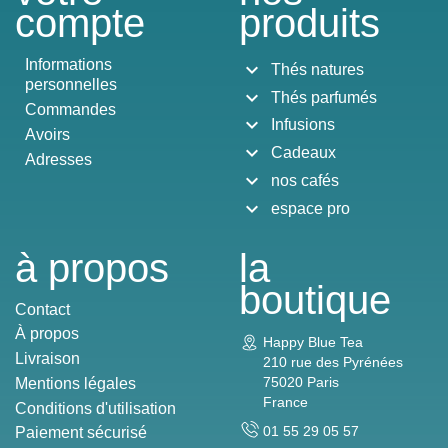
compte
produits
Informations
expand_more
Thés natures
personnelles
expand_more
Thés parfumés
Commandes
expand_more
Infusions
Avoirs
expand_more
Cadeaux
Adresses
expand_more
nos cafés
expand_more
espace pro
à propos
la
boutique
Contact
À propos
Happy Blue Tea
Livraison
210 rue des Pyrénées
75020 Paris
Mentions légales
France
Conditions d'utilisation
01 55 29 05 57
Paiement sécurisé