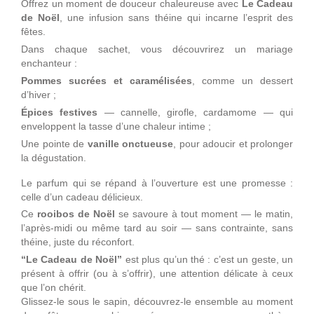
Offrez un moment de douceur chaleureuse avec
Le Cadeau
de Noël
, une infusion sans théine qui incarne l’esprit des
fêtes.
Dans chaque sachet, vous découvrirez un mariage
enchanteur :
Pommes sucrées et caramélisées
, comme un dessert
d’hiver ;
Épices festives
— cannelle, girofle, cardamome — qui
enveloppent la tasse d’une chaleur intime ;
Une pointe de
vanille onctueuse
, pour adoucir et prolonger
la dégustation.
Le parfum qui se répand à l’ouverture est une promesse :
celle d’un cadeau délicieux.
Ce
rooibos de Noël
se savoure à tout moment — le matin,
l’après-midi ou même tard au soir — sans contrainte, sans
théine, juste du réconfort.
“Le Cadeau de Noël”
est plus qu’un thé : c’est un geste, un
présent à offrir (ou à s’offrir), une attention délicate à ceux
que l’on chérit.
Glissez-le sous le sapin, découvrez-le ensemble au moment