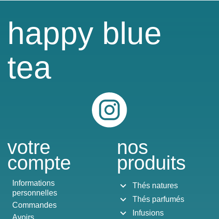
happy blue
tea
Instagram
votre
nos
compte
produits
Informations
expand_more
Thés natures
personnelles
expand_more
Thés parfumés
Commandes
expand_more
Infusions
Avoirs