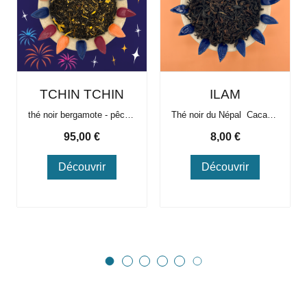
TCHIN TCHIN
ILAM
thé noir bergamote - pêche - mirabelle
Thé noir du Népal Cacaoté et floral
Prix
Prix
95,00 €
8,00 €
Découvrir
Découvrir