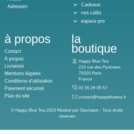
expand_more
Cadeaux
Adresses
expand_more
nos cafés
expand_more
espace pro
à propos
la
boutique
Contact
À propos
Happy Blue Tea
Livraison
210 rue des Pyrénées
75020 Paris
Mentions légales
France
Conditions d'utilisation
01 55 29 05 57
Paiement sécurisé
Plan du site
contact@happybluetea.fr
© Happy Blue Tea 2023 Réalisé par
Openspot - Tous droits
réservés